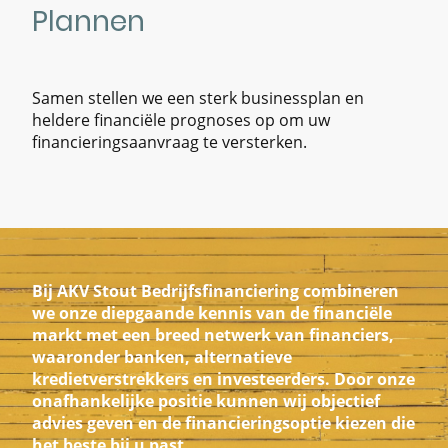
Plannen
Samen stellen we een sterk businessplan en
heldere financiële prognoses op om uw
financieringsaanvraag te versterken.
Bij AKV Stout Bedrijfsfinanciering combineren
we onze diepgaande kennis van de financiële
markt met een breed netwerk van financiers,
waaronder banken, alternatieve
kredietverstrekkers en investeerders. Door onze
onafhankelijke positie kunnen wij objectief
advies geven en de financieringsoptie kiezen die
het beste bij u past.