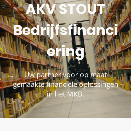
AKV STOUT
Bedrijfsfinanci
ering
Uw partner voor op maat
gemaakte financiële oplossingen
in het MKB.